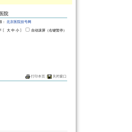
武医院
来源：
北京医院挂号网
字 〖
大
中
小
〗
自动滚屏（右键暂停）
打印本页
|
关闭窗口