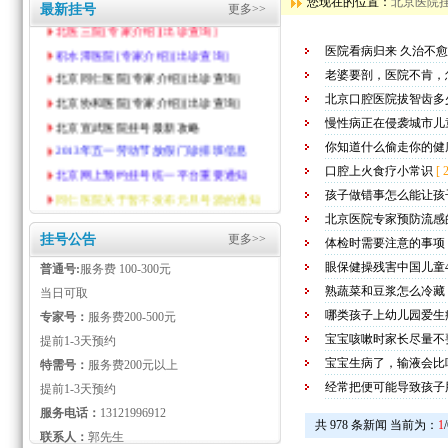
您现在的位置：
北京医院
最新挂号
更多>>
北医三院[专家介绍][出诊查询]
积水潭医院[专家介绍][出诊查询]
医院看病归来 久治不
北京同仁医院[专家介绍][出诊查询]
老婆要剖，医院不肯，
北京协和医院[专家介绍][出诊查询]
北京口腔医院拔智齿多
北京宣武医院挂号最新攻略
慢性病正在侵袭城市儿
2013年五一劳动节放假门诊排班信息
你知道什么偷走你的健
北京网上预约挂号统一平台重要通知
口腔上火食疗小常识
[
同仁医院关于暂不发布元旦号源的通知
孩子做错事怎么能让孩
北京医院专家预防流感
挂号公告
更多>>
体检时需要注意的事项
眼保健操残害中国儿童4
普通号:
服务费 100-300元
熟蔬菜和豆浆怎么冷藏
当日可取
哪类孩子上幼儿园爱生
专家号：
服务费200-500元
宝宝咳嗽时家长尽量不
提前1-3天预约
宝宝生病了，输液会比
特需号：
服务费200元以上
经常把便可能导致孩子
提前1-3天预约
服务电话：
13121996912
共 978 条新闻 当前为：
1
联系人：
郭先生