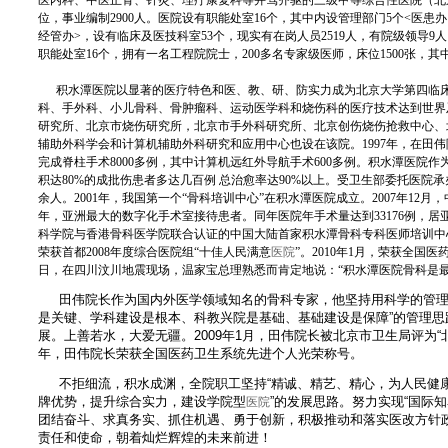
医内科、中医正骨、针灸、理疗康复科等并驾齐驱的三级甲等综合性医院（北
位，事业编制2900人。医院设有职能处室16个，其中内设管理部门5个<医
经管办>，设有临床及医技科室53个，现实有在岗人员2519人，有院级领导9
职能处室16个，拥有一名工程院院士，200多名专家级医师，床位1500张，其中
积水潭医院以显著的医疗特色和医、教、研、防实力成为北京大学第四临
科、手外科、小儿骨科、骨肿瘤科、运动医学科和烧伤科的医疗技术达到世界
研究所、北京市烧伤研究所，北京市手外科研究所、北京创伤烧伤抢救中心、
辅助外科学会和计算机辅助外科研究和应用中心也设在该院。1997年，在田
完成脊柱手术8000多例，其中计算机远红外导航手术600多例。积水潭医院
积达80%的成批伤患者多达几百例 总治愈率达90%以上。受卫生部委托医院承
余人。2001年，我国第一个“骨科培训中心”在积水潭医院成立。2007年12月
年，亚洲最大的数字化手术室接待患者。同年医院年手术量达到33176例，居亚
科学院与香港骨科医学院联合认证的中国大陆首家积水潭骨科专科医师培训中
荣获首都2008年度综合医院组“十佳人民满意
医院
”。2010年1月，荣获全国医
日，在四川汶川地震现场，温家宝总理熟悉而肯定地说：“积水潭医院骨科是最
田伟院长作为国内外医学领域知名的骨科专家，他坚持用科学的管理
是关键、学科建设是根本、科教兴院是基础、基础建设是保障”的管理
展。上善若水，大爱无疆。2009年1月，田伟院长被北京市卫生局评为“北
年，田伟院长荣获全国医药卫生系统先进个人光荣称号。
不拒细流，积水成渊，全院职工坚持“精诚、精艺、精心，为人民健康
牌优势，提升综合实力，建设学院型
”的发展思路。努力实现“国际
医院
团结奋斗、求真务实、抓住机遇、勇于创新，积极推动和落实医改方针
责任和使命，朝着灿烂辉煌的未来前进！