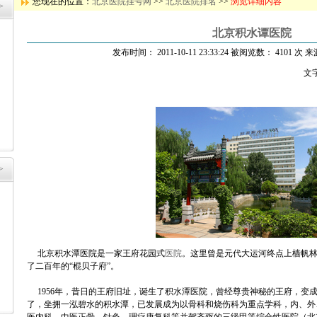
您现在的位置：
北京医院挂号网
>>
北京医院排名
>>
浏览详细内容
>
北京积水谭医院
发布时间： 2011-10-11 23:33:24 被阅览数： 4101 次 
文
>
北京积水潭医院是一家王府花园式
医院
。这里曾是元代大运河终点上樯帆林
了二百年的“棍贝子府”。
1956年，昔日的王府旧址，诞生了积水潭医院，曾经尊贵神秘的王府，变
了，坐拥一泓碧水的积水潭，已发展成为以骨科和烧伤科为重点学科，内、外