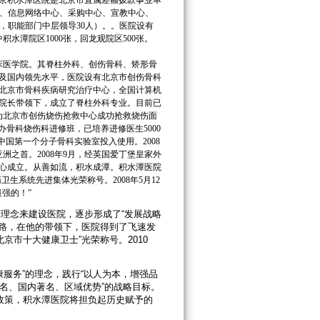
京积水潭医院是北京市直属差额拨款事业单
患办、信息网络中心、采购中心、宣教中心、
人，职能部门中层领导30人）。。医院设有
积水潭院区1000张，回龙观院区500张。
床医学院。其脊柱外科、创伤骨科、矫形骨
及国内领先水平，医院设有北京市创伤骨科
北京市骨科疾病研究治疗中心，全国计算机
伟院长带领下，成立了脊柱外科专业。目前已
作为北京市创伤烧伤抢救中心成功抢救烧伤面
办骨科烧伤科进修班，已培养进修医生5000
，中国第一个分子骨科实验室投入使用。2008
洲之首。2008年9月，经英国爱丁堡皇家外
心成立。从善如流，积水成潭。积水潭医院
药卫生系统先进集体光荣称号。2008年5月12
强的！”
理念来建设医院，逐步形成了“发展战略
思路，在他的带领下，医院得到了飞速发
京市十大健康卫士”光荣称号。2010
服务”的理念，践行“以人为本，增强品
知名、国内著名、区域优势”的战略目标。
政策，积水潭医院将担负起历史赋予的