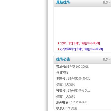
最新挂号
更多>
北医三院[专家介绍][出诊查询]
积水潭医院[专家介绍][出诊查询]
北京同仁医院[专家介绍][出诊查询]
北京协和医院[专家介绍][出诊查询]
挂号公告
更多>
北京宣武医院挂号最新攻略
2013年五一劳动节放假门诊排班信息
普通号:
服务费 100-300元
北京网上预约挂号统一平台重要通知
当日可取
同仁医院关于暂不发布元旦号源的通知
专家号：
服务费200-500元
提前1-3天预约
特需号：
服务费200元以上
提前1-3天预约
服务电话：
13121996912
联系人：
郭先生