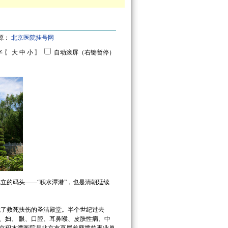
来源：
北京医院挂号网
字 〖
大
中
小
〗
自动滚屏（右键暂停）
立的码头——“积水潭港”，也是清朝延续
成了救死扶伤的圣洁殿堂。半个世纪过去
、妇、 眼、口腔、耳鼻喉、皮肤性病、中