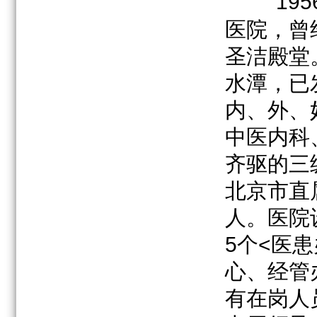
19
医院，曾
圣洁殿堂
水潭，已
内、外、
中医内科
齐驱的三
北京市直
人。医院
5个<医
心、经管
有在岗人