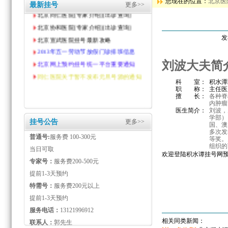
您现在的位置：
北京医
最新挂号
更多>>
北京同仁医院[专家介绍][出诊查询]
北京协和医院[专家介绍][出诊查询]
北京宣武医院挂号最新攻略
发
2013年五一劳动节放假门诊排班信息
北京网上预约挂号统一平台重要通知
刘波大夫简
同仁医院关于暂不发布元旦号源的通知
科 室：
积水潭
职 称：
主任医
擅 长：
各种脊
内肿瘤
医生简介：
刘波，
学部）
挂号公告
更多>>
国、澳
多次发
普通号:
服务费 100-300元
等奖。
组织的
当日可取
欢迎登陆积水谭挂号网
专家号：
服务费200-500元
提前1-3天预约
特需号：
服务费200元以上
提前1-3天预约
服务电话：
13121996912
相关同类新闻：
联系人：
郭先生